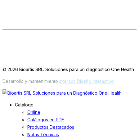
Seguinos en las redes
LinkedIn
IG
FB
Oficinas / Depósito
Simbrón 4728 CABA Argentina
© 2026 Bioartis SRL. Soluciones para un diagnóstico One Health
Desarrollo y mantenimiento
Interacc Diseño Interactivo
Catálogo
Online
Catálogos en PDF
Productos Destacados
Notas Técnicas