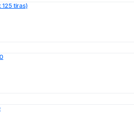
 125 tiras)
00
0