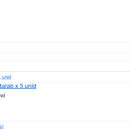
alab x 5 unid
nid