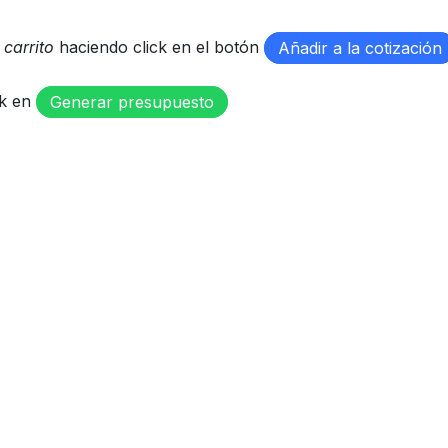
u
carrito
haciendo click en el botón
Añadir a la cotización
ck en
Generar presupuesto