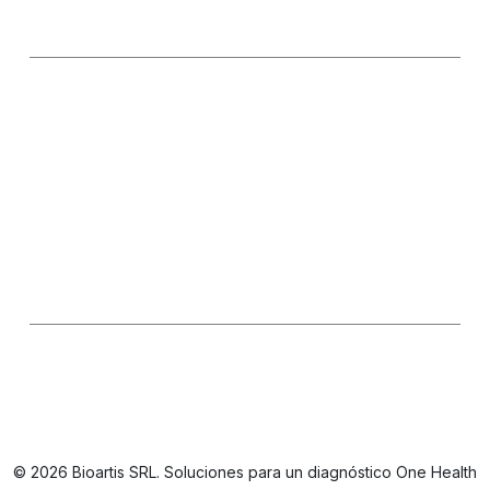
+54 9 11 5645-0095
Información General
Ventas
Consultas Técnicas
Seguinos en las redes
LinkedIn
IG
FB
Oficinas / Depósito
Simbrón 4728 CABA Argentina
© 2026 Bioartis SRL. Soluciones para un diagnóstico One Health