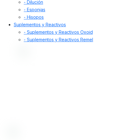
- Dilución
- Esponjas
- Hisopos
Suplementos y Reactivos
- Suplementos y Reactivos Oxoid
- Suplementos y Reactivos Remel
Desde 1998, nos dedicamos a proporcionar
soluciones de alta calidad. Ofrecemos insumos,
equipamiento y servicios para la prevención y
diagnóstico de enfermedades en humanos y
animales, incluyendo control de alimentos,
medicamentos, cosméticos y aguas.