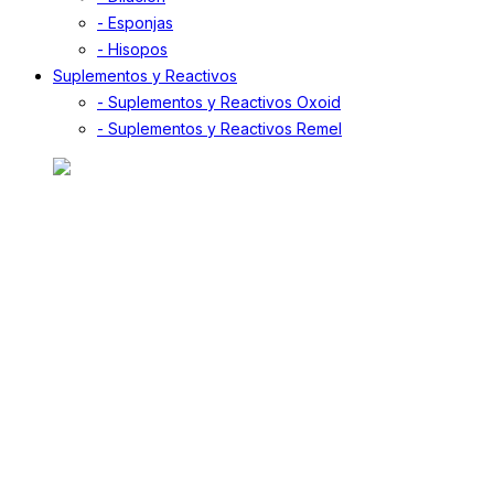
- Esponjas
- Hisopos
Suplementos y Reactivos
- Suplementos y Reactivos Oxoid
- Suplementos y Reactivos Remel
Desde 1998, nos dedicamos a proporcionar
soluciones de alta calidad. Ofrecemos insumos,
equipamiento y servicios para la prevención y
diagnóstico de enfermedades en humanos y
animales, incluyendo control de alimentos,
medicamentos, cosméticos y aguas.