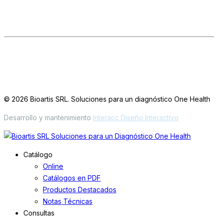
Seguinos en las redes
LinkedIn
IG
FB
Oficinas / Depósito
Simbrón 4728 CABA Argentina
© 2026 Bioartis SRL. Soluciones para un diagnóstico One Health
Desarrollo y mantenimiento
Interacc Diseño Interactivo
Catálogo
Online
Catálogos en PDF
Productos Destacados
Notas Técnicas
Consultas