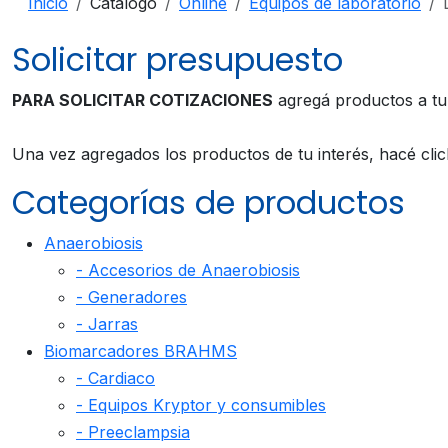
Inicio
Catálogo
Online
Equipos de laboratorio
Solicitar presupuesto
PARA SOLICITAR COTIZACIONES
agregá productos a t
Una vez agregados los productos de tu interés, hacé cli
Categorías de productos
Anaerobiosis
- Accesorios de Anaerobiosis
- Generadores
- Jarras
Biomarcadores BRAHMS
- Cardiaco
- Equipos Kryptor y consumibles
- Preeclampsia