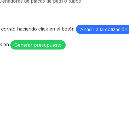
Llenadoras de placas de petri o tubos
u
carrito
haciendo click en el botón
Añadir a la cotización
ck en
Generar presupuesto