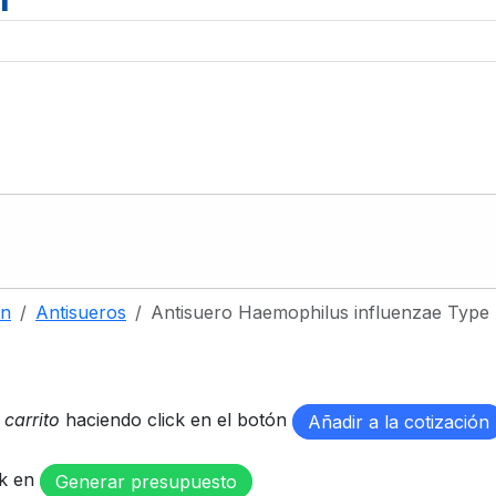
ón
Antisueros
Antisuero Haemophilus influenzae Type
u
carrito
haciendo click en el botón
Añadir a la cotización
ck en
Generar presupuesto