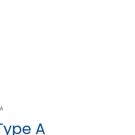
 A
Type A