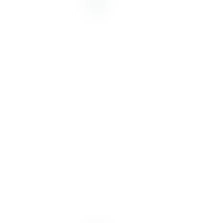
Desde 1998, nos dedicamos
a proporcionar soluciones
de alta calidad. Ofrecemos
insumos, equipamiento y
servicios para la prevención
y diagnóstico de
enfermedades en humanos y
animales, incluyendo control
de alimentos, medicamentos,
cosméticos y aguas.